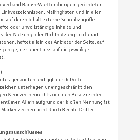
enverband Baden-Württemberg eingerichteten
Linkverzeichnissen, Mailinglisten und in allen
 auf deren Inhalt externe Schreibzugriffe
rhafte oder unvollständige Inhalte und
us der Nutzung oder Nichtnutzung solcherart
ehen, haftet allein der Anbieter der Seite, auf
rjenige, der über Links auf die jeweilige
st.
t
botes genannten und ggf. durch Dritte
eichen unterliegen uneingeschränkt den
gen Kennzeichenrechts und den Besitzrechten
gentümer. Allein aufgrund der bloßen Nennung ist
s Markenzeichen nicht durch Rechte Dritter
tungsausschlusses
s Teil des Internetangebotes zu betrachten, von