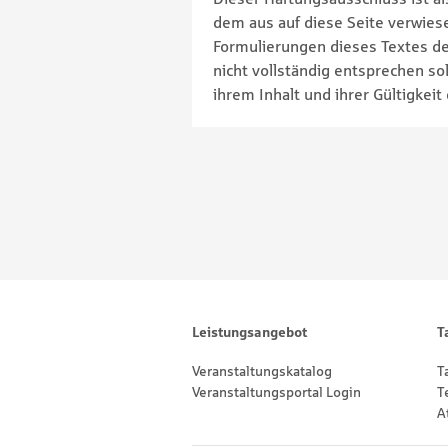
dem aus auf diese Seite verwiese
Formulierungen dieses Textes de
nicht vollständig entsprechen so
ihrem Inhalt und ihrer Gültigkeit
Footernavigation
Sitemap
Leistungsangebot
T
Veranstaltungskatalog
T
Veranstaltungsportal Login
T
A