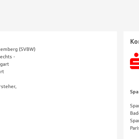
Ko
temberg (SVBW)
echts -
gart
rt
steher,
Spa
Spa
Bad
Spa
Pari