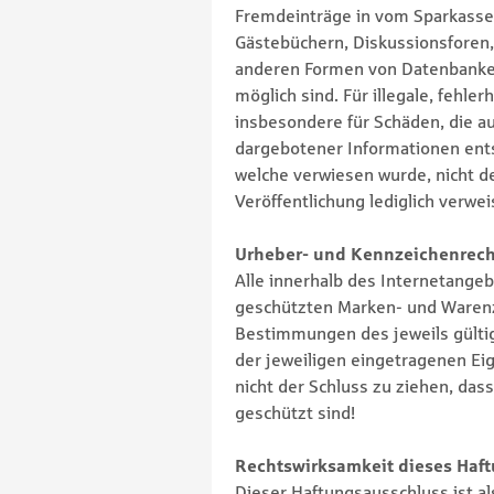
Fremdeinträge in vom Sparkass
Gästebüchern, Diskussionsforen, 
anderen Formen von Datenbanken,
möglich sind. Für illegale, fehle
insbesondere für Schäden, die a
dargebotener Informationen entst
welche verwiesen wurde, nicht de
Veröffentlichung lediglich verwei
Urheber- und Kennzeichenrech
Alle innerhalb des Internetange
geschützten Marken- und Warenz
Bestimmungen des jeweils gülti
der jeweiligen eingetragenen Ei
nicht der Schluss zu ziehen, das
geschützt sind!
Rechtswirksamkeit dieses Haf
Dieser Haftungsausschluss ist al