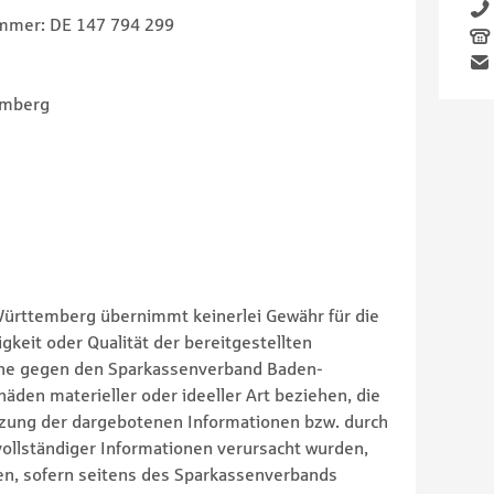
Telefon
ummer: DE 147 794 299
Fax
Email
emberg
rttemberg übernimmt keinerlei Gewähr für die
igkeit oder Qualität der bereitgestellten
che gegen den Sparkassenverband Baden-
äden materieller oder ideeller Art beziehen, die
tzung der dargebotenen Informationen bzw. durch
vollständiger Informationen verursacht wurden,
en, sofern seitens des Sparkassenverbands