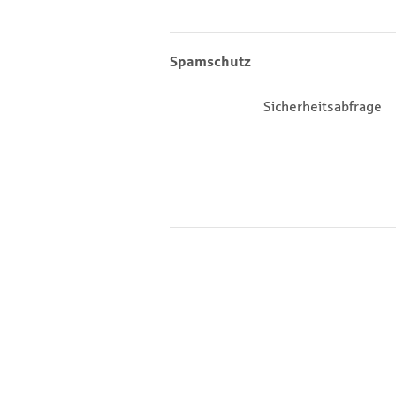
Spamschutz
Sicherheitsabfrage
Footernavigation
Sitemap