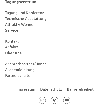
Tagungszentrum
Tagung und Konferenz
Technische Ausstattung
Attraktiv Wohnen
Service
Kontakt
Anfahrt
Über uns
Ansprechpartner/-innen
Akademieleitung
Partnerschaften
Footernavigation
Impressum
Datenschutz
Barrierefreiheit
Social Media
Instagram
Xing
Youtube