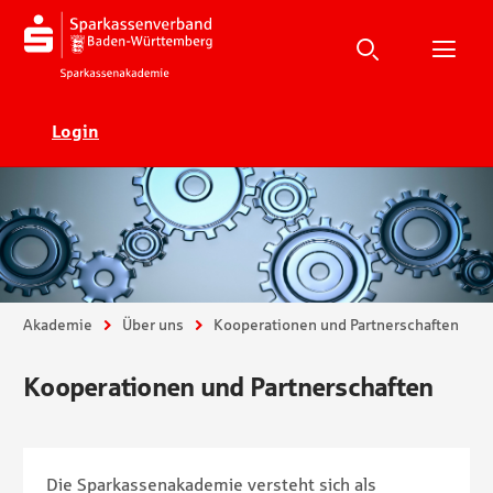
Suche
Suchen
Suche
H
Ecadia
Login
Sie sind hier:
Akademie
Über uns
Kooperationen und Partnerschaften
Kooperationen und Partnerschaften
Die Sparkassenakademie versteht sich als