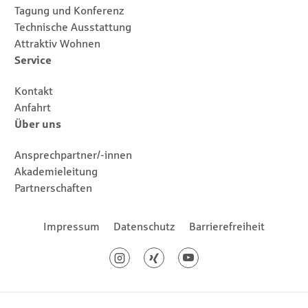
Tagung und Konferenz
Technische Ausstattung
Attraktiv Wohnen
Service
Kontakt
Anfahrt
Über uns
Ansprechpartner/-innen
Akademieleitung
Partnerschaften
Footernavigation
Impressum
Datenschutz
Barrierefreiheit
Social Media
Instagram
Xing
Youtube