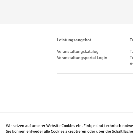
Footernavigation
Sitemap
Leistungsangebot
T
Veranstaltungskatalog
T
Veranstaltungsportal Login
T
A
Footernavigation
Social Media
Wir setzen auf unserer Website Cookies ein. Einige sind technisch notw
Sie können entweder alle Cookies akzeptieren oder über die Schaltfläche