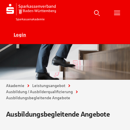
Suche
Suchen
Suche
H
Ecadia
Login
Sie sind hier:
Akademie
Leistungsangebot
Ausbildung / Ausbilderqualifizierung
Ausbildungsbegleitende Angebote
Ausbildungsbegleitende Angebote