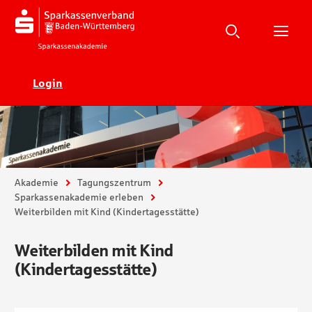
Suche
Suchen
Suche
H
Ecadia
Login
Sie sind hier:
Akademie
Tagungszentrum
Sparkassenakademie erleben
Weiterbilden mit Kind (Kindertagesstätte)
Weiterbilden mit Kind
(Kindertagesstätte)