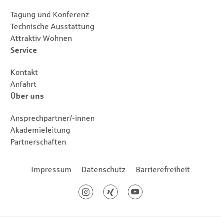
Tagung und Konferenz
Technische Ausstattung
Attraktiv Wohnen
Service
Kontakt
Anfahrt
Über uns
Ansprechpartner/-innen
Akademieleitung
Partnerschaften
Footernavigation
Impressum
Datenschutz
Barrierefreiheit
Social Media
Instagram
Xing
Youtube