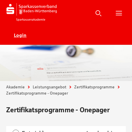
Suche
Suchen
Suche
H
Ecadia
Login
Sie sind hier:
Akademie
Leistungsangebot
Zertifikatsprogramme
Zertifikatsprogramme - Onepager
Zertifikatsprogramme - Onepager