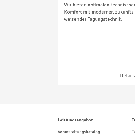
Wir bieten optimalen technische
Komfort mit moderner, zukunfts
weisender Tagungstechnik.
Footernavigation
Sitemap
Leistungsangebot
T
Veranstaltungskatalog
T