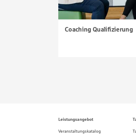
Coaching Qualifizierung
Footernavigation
Sitemap
Leistungsangebot
T
Veranstaltungskatalog
T