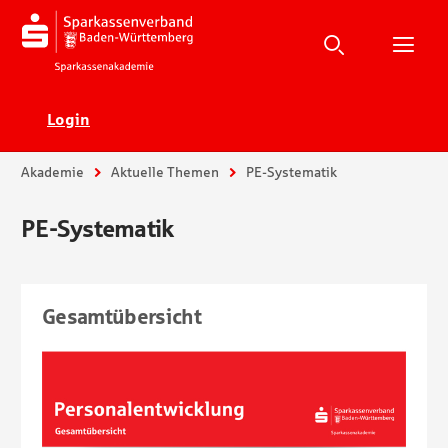
Suche
Suchen
Suche
H
Ecadia
Login
Sie sind hier:
Akademie
Aktuelle Themen
PE-Systematik
PE-Systematik
Gesamtübersicht